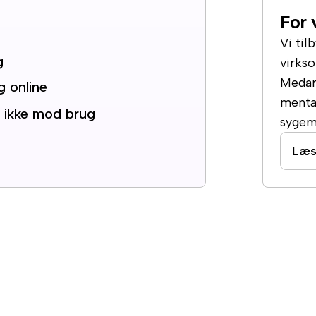
For 
Vi til
g
virks
Medarb
g online
menta
, ikke mod brug
sygem
Læs